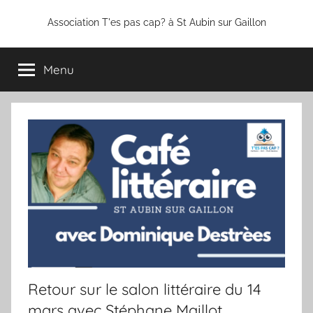
Aller
Association T'es pas cap? à St Aubin sur Gaillon
au
contenu
Menu
Retour sur le salon littéraire du 14
mars avec Stéphane Maillot