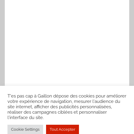
T'es pas cap à Gaillon dépose des cookies pour améliorer
votre expérience de navigation, mesurer l'audience du
site internet, afficher des publicités personnalisées,
réaliser des campagnes ciblées et personnaliser
l'interface du site.
Cookie Settings
Tout Accepter
WordPress Theme: Donovan by ThemeZee.