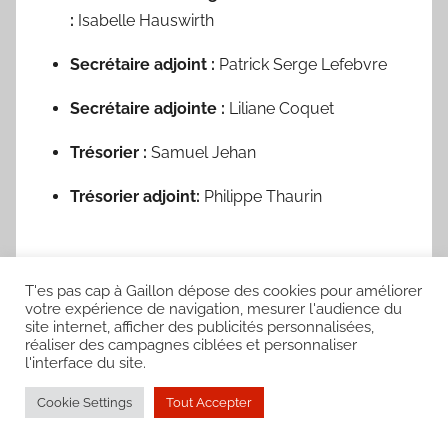
:
Isabelle Hauswirth
Secrétaire adjoint :
Patrick Serge Lefebvre
Secrétaire adjointe :
Liliane Coquet
Trésorier :
Samuel Jehan
Trésorier adjoint:
Philippe Thaurin
T'es pas cap à Gaillon dépose des cookies pour améliorer
votre expérience de navigation, mesurer l'audience du
site internet, afficher des publicités personnalisées,
réaliser des campagnes ciblées et personnaliser
WordPress Theme: Donovan by ThemeZee.
l'interface du site.
Cookie Settings
Tout Accepter