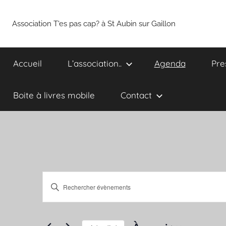
Aller
au
Association T'es pas cap? à St Aubin sur Gaillon
contenu
Accueil
L’association..
Agenda
Pre
Boite à livres mobile
Contact
Recherche
Saisir
et
mot-
clé.
navigation