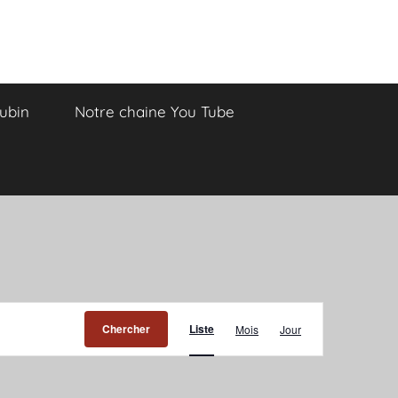
Aubin
Notre chaine You Tube
Navigation
Chercher
Liste
Mois
Jour
de
vues
Évènement