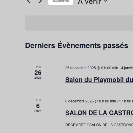
À venir
Aujourd’hui
Rechercher
de
Sélectionnez
Évènements
vues
une
par
Évènements
date.
mot-
clé.
Derniers Évènements passés
DÉC
26 décembre 2025 @ 8 h 00 min
-
4 janvi
26
Salon du Playmobil du
2025
DÉC
6 décembre 2025 @ 8 h 00 min
-
17 h 00 
6
SALON DE LA GASTRO
2025
DECEMBRE // SALON DE LA GASTRON