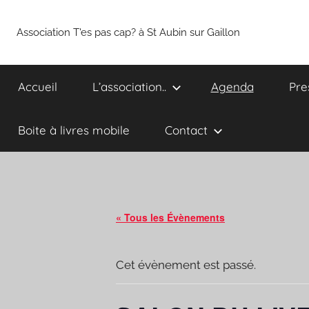
Aller
au
Association T'es pas cap? à St Aubin sur Gaillon
contenu
Accueil
L’association..
Agenda
Pre
Boite à livres mobile
Contact
« Tous les Évènements
Cet évènement est passé.