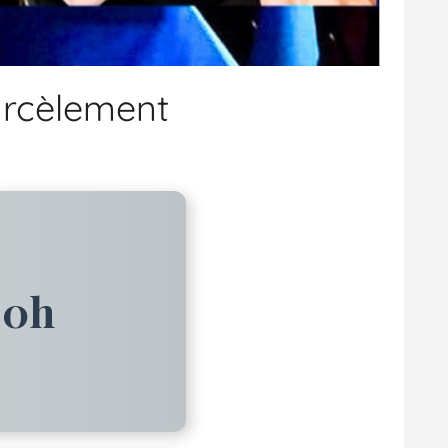
harcèlement
20h