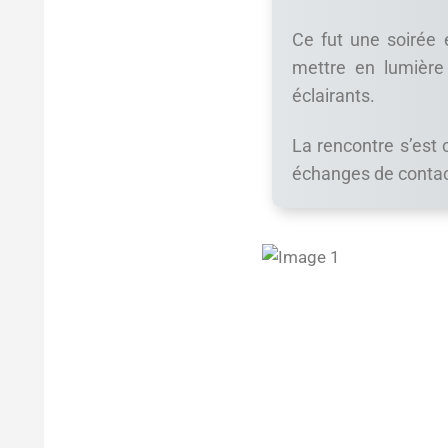
Ce fut une soirée e
mettre en lumièr
éclairants.
La rencontre s’est
échanges de contact