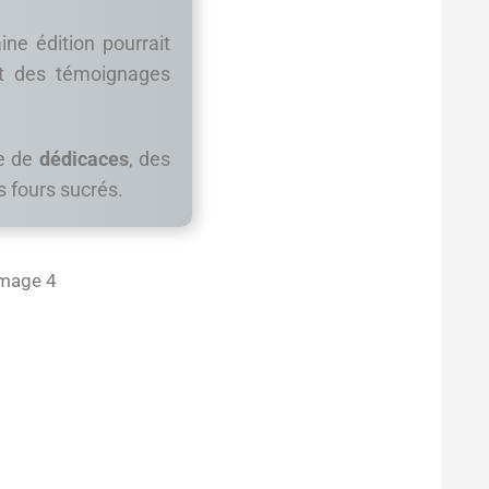
ine édition pourrait
et des témoignages
ce de
dédicaces
, des
 fours sucrés.