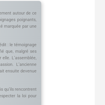
rement autour de ce
oignages poignants,
été marquée par une
dit : le témoignage
fié que, malgré ses
 elle. L’assemblée,
assion. L’ancienne
ait ensuite devenue
s qu’ils rencontrent
especter la loi pour