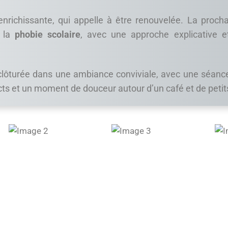
nrichissante, qui appelle à être renouvelée. La procha
e la
phobie scolaire
, avec une approche explicative 
 clôturée dans une ambiance conviviale, avec une séan
s et un moment de douceur autour d’un café et de petits