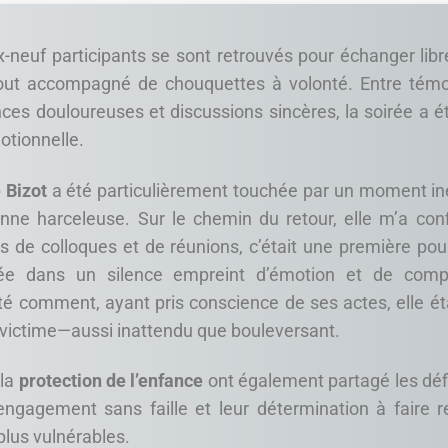
x-neuf participants se sont retrouvés pour échanger lib
 tout accompagné de chouquettes à volonté. Entre tém
nces douloureuses et discussions sincères, la soirée a 
otionnelle.
 Bizot
a été particulièrement touchée par un moment iné
enne harceleuse. Sur le chemin du retour, elle m’a con
de colloques et de réunions, c’était une première pour
igée dans un silence empreint d’émotion et de comp
té comment, ayant pris conscience de ses actes, elle ét
a victime—aussi inattendu que bouleversant.
 la
protection de l’enfance
ont également partagé les défi
engagement sans faille et leur détermination à faire r
plus vulnérables.