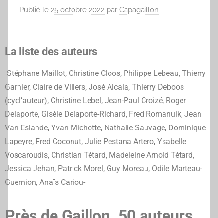
Publié le
25 octobre 2022
par
Capagaillon
La liste des auteurs
Stéphane Maillot, Christine Cloos, Philippe Lebeau, Thierry
Garnier, Claire de Villers, José Alcala, Thierry Deboos
(cycl’auteur), Christine Lebel, Jean-Paul Croizé, Roger
Delaporte, Gisèle Delaporte-Richard, Fred Romanuik, Jean
Van Eslande, Yvan Michotte, Nathalie Sauvage, Dominique
Lapeyre, Fred Coconut, Julie Pestana Artero, Ysabelle
Voscaroudis, Christian Tétard, Madeleine Arnold Tétard,
Jessica Jehan, Patrick Morel, Guy Moreau, Odile Marteau-
Guernion, Anaïs Cariou-
Près de Gaillon. 50 auteurs