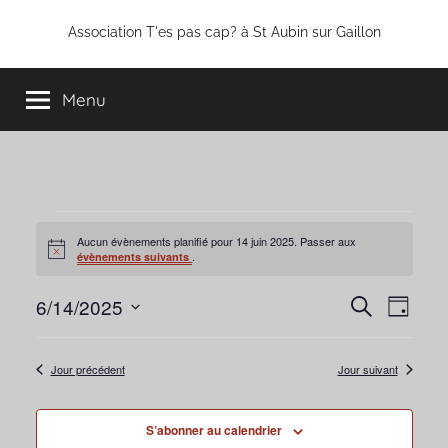
Aller
Association T'es pas cap? à St Aubin sur Gaillon
au
contenu
Menu
Évènements
Aucun évènements planifié pour 14 juin 2025. Passer aux
Notice
.
évènements suivants
for
6/14/2025
Navi
Recherc
Recherche
14
Jour
de
Sélectionnez
et
juin
une
vues
Jour précédent
Jour suivant
navigati
date.
Évè
2025
de
S’abonner au calendrier